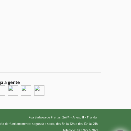
ga a gente
(abre em nova janela)
(abre em nova janela)
(abre em nova janela)
(abre em nova janela)
Rua Barbosa de Freitas, 2674 - Anexo II - 1º andar
rio de funcionamento: segunda a sexta, das 8h às 12h e das 13h às 21h
Telefone: (85) 3277-7871