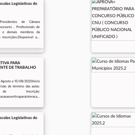
scolas Legislativas do
Presidentes de Câmara
essores , Profissionais de
os e demais membros da
 Inscrições:Disponível até
io acontece e forma
eminário:Dias 11 e 12 de
ealização: Icó-CE
TIVA PARA
ENTE DE TRABALHO
 Agosto a 15/08/2025Inicio
isão de término das aulas:
 de Inscrição:
cacaoassertivaparainteracao
lico Alvo: Servidores da
scolas Legislativas do