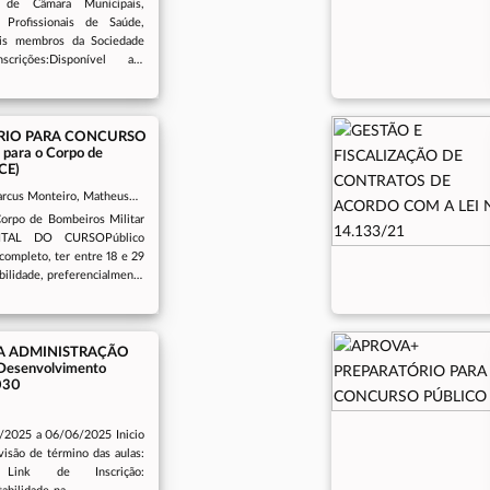
s de Câmara Municipais,
 Profissionais de Saúde,
ais membros da Sociedade
rições:Disponível até
io acontece e forma
ário:Dias 21 e 22 de Agosto
 Limoeiro do Norte - CE
RIO PARA CONCURSO
 para o Corpo de
CE)
Luciano
Corpo de Bombeiros Militar
 Justa
ITAL DO CURSOPúblico
ompleto, ter entre 18 e 29
bilidade, preferencialmente
pública.Período de
é 08/07/2025Modalidade do
urso:Data de Início: 14 de
 Término: 23 de agosto de
NA ADMINISTRAÇÃO
 Desenvolvimento
da a sexta: Noite Sábado:
2030
Local de Realização do
eia Legislativa do Ceará:
5/2025 a 06/06/2025 Inicio
isão de término das aulas:
k de Inscrição: