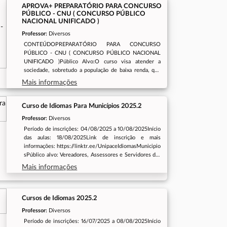
APROVA+ PREPARATÓRIO PARA CONCURSO
PÚBLICO - CNU ( CONCURSO PÚBLICO
NACIONAL UNIFICADO )
Professor:
Diversos
CONTEÚDOPREPARATÓRIO PARA CONCURSO
PÚBLICO - CNU ( CONCURSO PÚBLICO NACIONAL
UNIFICADO )Público Alvo:O curso visa atender a
sociedade, sobretudo a população de baixa renda, que
sejam egressos do ensino médio em escola pública e
Mais informações
que tenham comprovante de inscrição no Concurso para
o CNU - Concurso Público Nacional Unificado Período
de Inscrições:11/08/2025 até 19/08/2025, até 12:00 no
Curso de Idiomas Para Municípios 2025.2
horário locaModalidade do Curso:Híbrido.Período do
Professor:
Diversos
Curso:Data de Início: 25/08/2025 Previsão de Término:
Período de inscrições: 04/08/2025 a 10/08/2025Início
04/10/2025Turnos do Curso:Segunda a sexta:
das aulas: 18/08/2025Link de inscrição e mais
Noite Sábado: Tarde. 13:00 ás 16:30Local de Realização
informações: https://linktr.ee/UnipaceIdiomasMunicipio
do Curso:Anexo I da Assembleia Legislativa do Ceará:
sPúblico alvo: Vereadores, Assessores e Servidores das
Auditório Murilo Aguiar.
Câmaras Legislativas Municipais que possuem Acordo
Mais informações
de Cooperação Técnica com a Unipace- Prefeitos, Vice-
Prefeitos e Secretários Municipais dos municípios que
possuem Acordo de Cooperação Técnica com a Unipace
Cursos de Idiomas 2025.2
Professor:
Diversos
Período de inscrições: 16/07/2025 a 08/08/2025Início