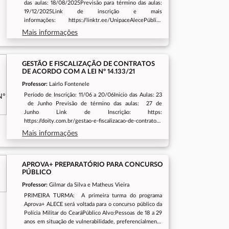
das aulas: 18/08/2025Previsão para término das aulas:
19/12/2025Link de inscrição e mais
informações: https://linktr.ee/UnipaceAlecePúblico
alvo: Servidores, colaboradores e terceirizados da
Mais informações
ALECE- Dependentes maiores de 18 anos (cônjuge,
filhos, pai, mãe e enteados de servidores, colaboradores
e terceirizados da ALECE)
GESTÃO E FISCALIZAÇÃO DE CONTRATOS
DE ACORDO COM A LEI Nº 14.133/21
Professor:
Lairlo Fontenele
Período de Inscrição: 11/06 a 20/06Inicio das Aulas: 23
de Junho Previsão de término das aulas: 27 de
Junho Link de Inscrição: https:
https://doity.com.br/gestao-e-fiscalizacao-de-contratos-
junho-unipacePúblico Alvo: Servidores da Alece
Mais informações
APROVA+ PREPARATÓRIO PARA CONCURSO
PÚBLICO
Professor:
Gilmar da Silva e Matheus Vieira
PRIMEIRA TURMA: A primeira turma do programa
Aprova+ ALECE será voltada para o concurso público da
Polícia Militar do CearáPúblico Alvo:Pessoas de 18 a 29
anos em situação de vulnerabilidade, preferencialmente