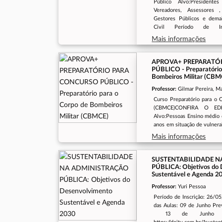
Público Alvo:Presidente
Vereadores, Assessores ,
Gestores Públicos e dem
Civil Período de Insc
21/08/2025O Seminár
Mais informações
presencial Período do Semin
de 2025Local de Realização:
APROVA+ PREPARATÓ
PÚBLICO - Preparatório
Bombeiros Militar (CBM
Professor:
Gilmar Pereira, Marcus Monteiro, Matheus
Vieira, Giovanna Carranza, Pedro Henrique, 
Curso Preparatório para o 
Brando, Eli Castro, Thompson
(CBMCE)CONFIRA O ED
Alvo:Pessoas Ensino médio c
anos em situação de vulnera
egressos da rede 
Mais informações
Inscrições:26/06/2025 at
Curso:Híbrido.Período do C
julho de 2025 Previsão de
SUSTENTABILIDADE 
PÚBLICA: Objetivos do
2025.Turnos do Curso:Segun
Sustentável e Agenda 
Tarde. 13:00 ás 16:30
Curso:Anexo I da Assembl
Professor:
Yuri Pessoa
Auditório Murilo Aguiar.
Período de Inscrição: 26/0
das Aulas: 09 de Junho Prev
13 de Junho Lin