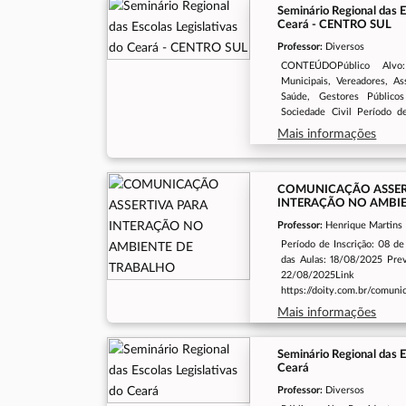
Seminário Regional das E
Ceará - CENTRO SUL
Professor:
Diversos
CONTEÚDOPúblico Alvo:
Municipais, Vereadores, Ass
Saúde, Gestores Públic
Sociedade Civil Período de
11/09/2025O Seminár
Mais informações
Presencial Período do S
Setembro de 2025Local de R
COMUNICAÇÃO ASSER
INTERAÇÃO NO AMBI
Professor:
Henrique Martins
Período de Inscrição: 08 de
das Aulas: 18/08/2025 Prev
22/08/2025Link
https://doity.com.br/comuni
noambientedetrabalhoPúb
Mais informações
Alece
Seminário Regional das E
Ceará
Professor:
Diversos