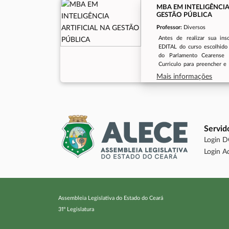
MBA EM INTELIGÊNCIA
GESTÃO PÚBLICA
Professor:
Diversos
Antes de realizar sua insc
EDITAL do curso escolhido 
do Parlamento Cearense
Curriculo para preencher e 
capo indicado.LINK EDITA
Mais informações
CURRICULOPeríodo de 
06/04/2026
aulas08/05/2026Modalida
quinzenalmente às sextas-fe
aos sábados, das 08:00 
17:00Mais Informações(85) 
Servid
Login 
Login A
Assembleia Legislativa do Estado do Ceará
31º Legislatura