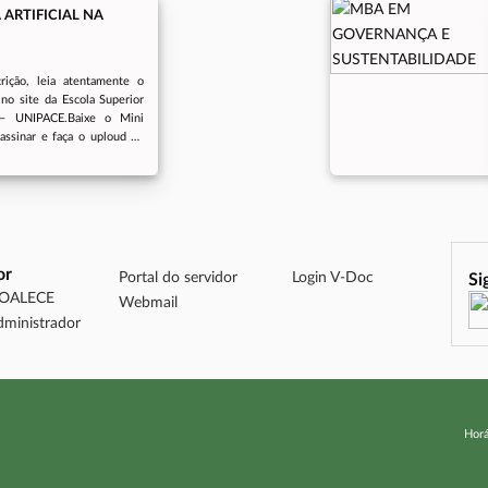
 ARTIFICIAL NA
rição, leia atentamente o
no site da Escola Superior
 – UNIPACE.Baixe o Mini
assinar e faça o uploud no
L 01/2026LINK PARA O MINI
inscrição09/03/2026 a
Início das
dePRESENCIAL,
iras, das 18:00 às 22:00, e
às 12:00 e das 13:00 às
3257-9711
or
Portal do servidor
Login V-Doc
Si
DOALECE
Webmail
dministrador
Horá