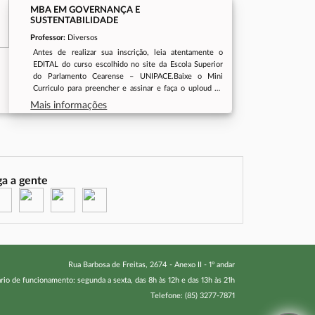
MBA EM GOVERNANÇA E
SUSTENTABILIDADE
Professor:
Diversos
Antes de realizar sua inscrição, leia atentamente o
EDITAL do curso escolhido no site da Escola Superior
do Parlamento Cearense – UNIPACE.Baixe o Mini
Curriculo para preencher e assinar e faça o uploud no
capo indicado.LINK DO EDITAL 02/2023ARQUIVO DO
Mais informações
MINI CURRICULOPeríodo de inscrição09/03/2026 a
06/04/2026Início das
aulas08/05/2026ModalidadePRESENCIAL,
quinzenalmente às sextas-feiras, das 18:00 às 22:00, e
aos sábados, das 08:00 às 12:00 e das 13:00 às
17:00Mais Informações(85) 3257-9711
ga a gente
(abre em nova janela)
(abre em nova janela)
(abre em nova janela)
(abre em nova janela)
Rua Barbosa de Freitas, 2674 - Anexo II - 1º andar
rio de funcionamento: segunda a sexta, das 8h às 12h e das 13h às 21h
Telefone: (85) 3277-7871