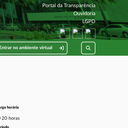
(abre em nova 
Portal da Transparência
(abre em nova 
Ouvidoria
(abre em nova 
LGPD
(abre em nova janela)
(abre em nova janela)
(abre em nova jane
Pesquisar no site
Entrar no ambiente virtual
rga horária
20 horas
ríodo