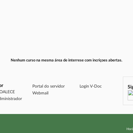
Nenhum curso na mesma área de interrese com incriçoes abertas.
or
Portal do servidor
Login V-Doc
Si
DOALECE
Webmail
dministrador
Horá