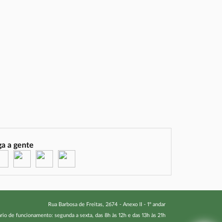
ga a gente
(abre em nova janela)
(abre em nova janela)
(abre em nova janela)
(abre em nova janela)
Rua Barbosa de Freitas, 2674 - Anexo II - 1º andar
rio de funcionamento: segunda a sexta, das 8h às 12h e das 13h às 21h