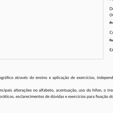
D
0
Pr
C
F
E
ráfico através do ensino e aplicação de exercícios, independ
ncipais alterações no alfabeto, acentuação, uso do hífen, o t
ráticos, esclarecimentos de dúvidas e exercícios para fixação 