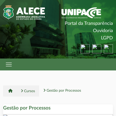
(
Portal da Transparência
(
Ouvidoria
(
LGPD
(abre em nova ja
(abre em 
(a
Gestão por Processos
Cursos
Gestão por Processos