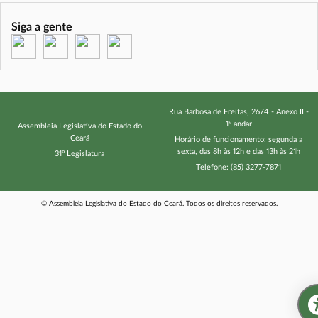
recebimento do certificado, o(a) participante precisará obter
frequência mínima de 75% nas aulas e atividades.Mais
Siga a gente
(abre em nova janela)
(abre em nova janela)
(abre em nova janela)
(abre em nova janela)
Informações:Telefone (85) 3257-7871 / 3277-3738 / 3277-
3728
Rua Barbosa de Freitas, 2674 - Anexo II -
1º andar
Assembleia Legislativa do Estado do
Ceará
Horário de funcionamento: segunda a
sexta, das 8h às 12h e das 13h às 21h
31º Legislatura
Telefone: (85) 3277-7871
© Assembleia Legislativa do Estado do Ceará. Todos os direitos reservados.