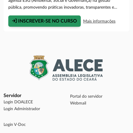
agenda ESG (Ambiental, Social e Governança) na gestão
pública, promovendo práticas inovadoras, transparentes e
responsáveis que contribuam para o fortalecimento
institucional e para o alcance dos Objetivos de
INSCREVER-SE NO CURSO
Mais informações
Desenvolvimento Sustentável (ODS).Público Alvo:Apenas
Servidores e Colaboradores da ALECE.Período de Inscrições:04
a 09 de agosto de 2026.(A Secretaria Acadêmica encerrará as
inscrições 01 dia útil antes do início do curso)Modalidade do
Curso:Presencial.Período do Curso:10, 11, 12, 13 e 14 de
agosto de 2026.Local de Realização do Curso:Unipace - 1º
Andar, Sala D.Horário do Curso:13h às 17h.Carga
Horária:20h/a.Quantidade de Vagas:50.Aviso Importante:Os
cursos de qualificação da Unipace são exclusivos para
funcionários da Assembleia Legislativa do Ceará, sendo
Servidor
obrigatório o informe da matrícula que apenas os servidores da
Portal do servidor
Login DOALECE
ALECE possuem. A ausência da matrícula ou a comprovação do
Webmail
Login Administrador
não ligamento à Casa Legislativa resultará no cancelamento da
inscrição e no não recebimento de certificado, não havendo
espaço para queixas posteriores por falta de conhecimento de
Login V-Doc
tal condição.Informações sobre a Certificação:Para o