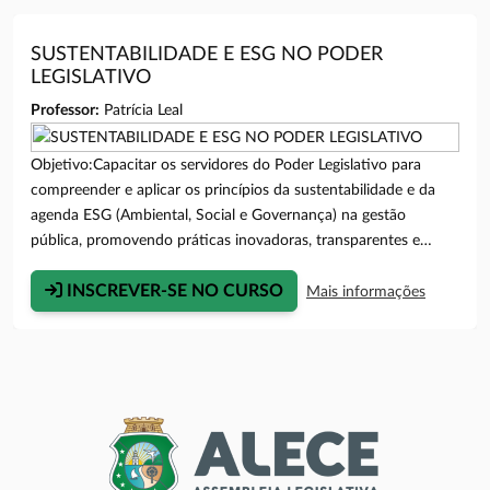
SUSTENTABILIDADE E ESG NO PODER
LEGISLATIVO
Professor:
Patrícia Leal
Objetivo:Capacitar os servidores do Poder Legislativo para
compreender e aplicar os princípios da sustentabilidade e da
agenda ESG (Ambiental, Social e Governança) na gestão
pública, promovendo práticas inovadoras, transparentes e
responsáveis que contribuam para o fortalecimento
institucional e para o alcance dos Objetivos de
INSCREVER-SE NO CURSO
Mais informações
Desenvolvimento Sustentável (ODS).Público Alvo:Apenas
Servidores e Colaboradores da ALECE.Período de Inscrições:04
a 09 de agosto de 2026.(A Secretaria Acadêmica encerrará as
inscrições 01 dia útil antes do início do curso)Modalidade do
Curso:Presencial.Período do Curso:10, 11, 12, 13 e 14 de
agosto de 2026.Local de Realização do Curso:Unipace - 1º
Andar, Sala D.Horário do Curso:13h às 17h.Carga