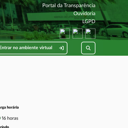
(abre em nova 
Portal da Transparência
(abre em nova 
Ouvidoria
(abre em nova 
LGPD
(abre em nova janela)
(abre em nova janela)
(abre em nova jane
Pesquisar no site
Entrar no ambiente virtual
rga horária
16 horas
ríodo