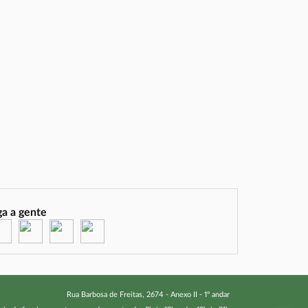
ga a gente
(abre em nova janela)
(abre em nova janela)
(abre em nova janela)
(abre em nova janela)
Rua Barbosa de Freitas, 2674 - Anexo II - 1º andar