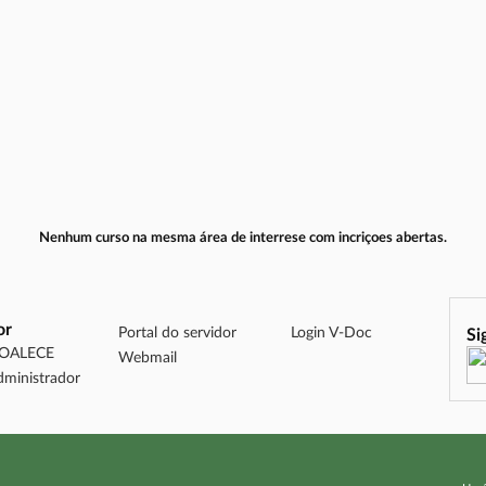
Nenhum curso na mesma área de interrese com incriçoes abertas.
or
Portal do servidor
Login V-Doc
Si
DOALECE
Webmail
dministrador