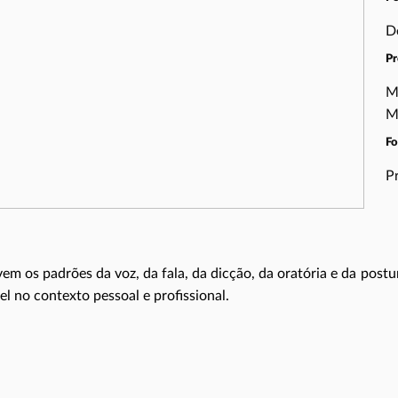
D
Pr
M
M
F
P
m os padrões da voz, da fala, da dicção, da oratória e da post
el no contexto pessoal e profissional.