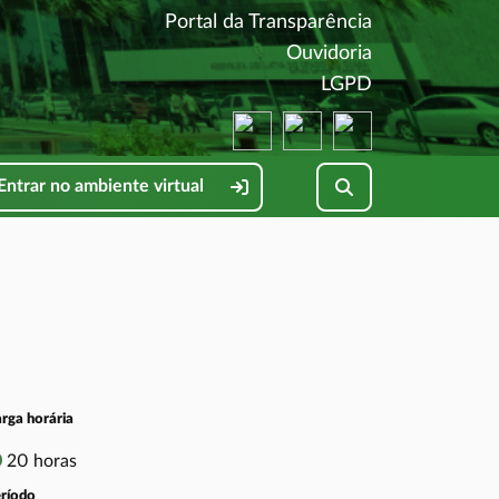
(abre em nova 
Portal da Transparência
(abre em nova 
Ouvidoria
(abre em nova 
LGPD
(abre em nova janela)
(abre em nova janela)
(abre em nova jane
Pesquisar no site
Entrar no ambiente virtual
rga horária
20 horas
ríodo