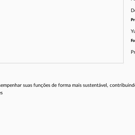
D
Pr
Y
F
P
sempenhar suas funções de forma mais sustentável, contribuind
es