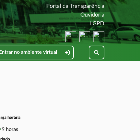
(abre em nova 
Portal da Transparência
(abre em nova 
Ouvidoria
(abre em nova 
LGPD
(abre em nova janela)
(abre em nova janela)
(abre em nova jane
Pesquisar no site
Entrar no ambiente virtual
rga horária
9 horas
ríodo