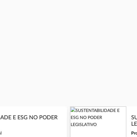
DADE E ESG NO PODER
S
L
l
Pr