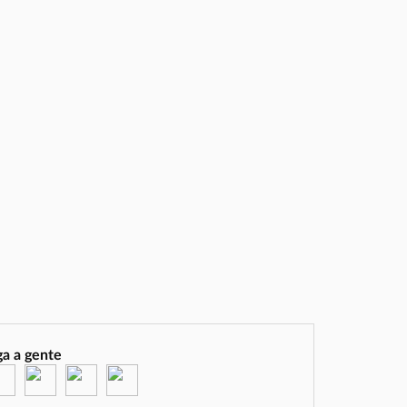
ga a gente
(abre em nova janela)
(abre em nova janela)
(abre em nova janela)
(abre em nova janela)