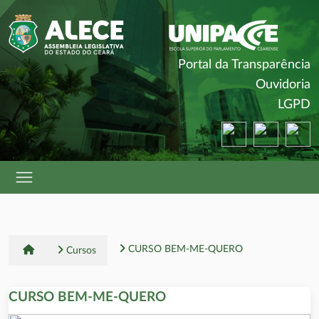
(
Portal da Transparência
(
Ouvidoria
(
LGPD
(abre em nova ja
(abre em 
(a
CURSO BEM-ME-QUERO
Cursos
CURSO BEM-ME-QUERO