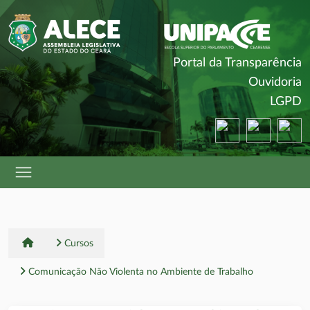
(
Portal da Transparência
(
Ouvidoria
(
LGPD
(abre em nova ja
(abre em 
(a
Cursos
Comunicação Não Violenta no Ambiente de Trabalho