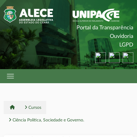
(
Portal da Transparência
(
Ouvidoria
(
LGPD
(abre em nova ja
(abre em 
(a
Cursos
Ciência Política, Sociedade e Governo.