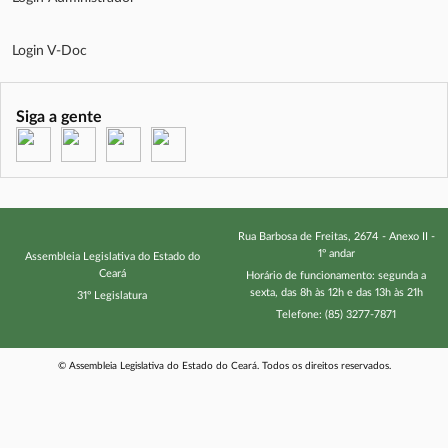
não ligamento à Casa Legislativa resultará no cancelamento da
inscrição e no não recebimento de certificado, não havendo
espaço para queixas posteriores por falta de conhecimento de
Login V-Doc
tal condição.Informações sobre a Certificação:Para o
recebimento do certificado, o(a) participante precisará obter
frequência mínima de 75% nas aulas e atividades.Mais
Siga a gente
(abre em nova janela)
(abre em nova janela)
(abre em nova janela)
(abre em nova janela)
Informações:Telefone (85) 3257-7871 / 3277-3738 / 3277-
3728
Rua Barbosa de Freitas, 2674 - Anexo II -
1º andar
Assembleia Legislativa do Estado do
Ceará
Horário de funcionamento: segunda a
sexta, das 8h às 12h e das 13h às 21h
31º Legislatura
Telefone: (85) 3277-7871
© Assembleia Legislativa do Estado do Ceará. Todos os direitos reservados.