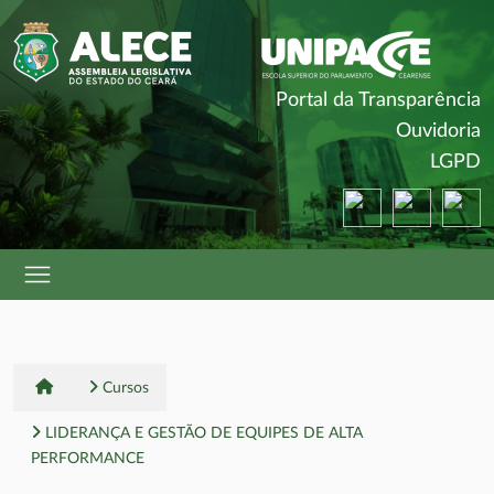
(
Portal da Transparência
(
Ouvidoria
(
LGPD
(abre em nova ja
(abre em 
(a
Cursos
LIDERANÇA E GESTÃO DE EQUIPES DE ALTA
PERFORMANCE