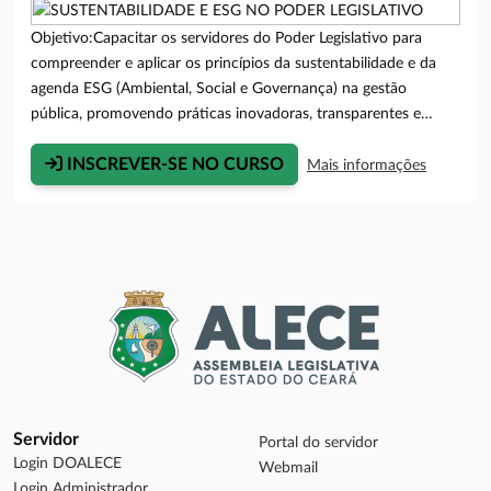
Objetivo:Capacitar os servidores do Poder Legislativo para
compreender e aplicar os princípios da sustentabilidade e da
agenda ESG (Ambiental, Social e Governança) na gestão
pública, promovendo práticas inovadoras, transparentes e
responsáveis que contribuam para o fortalecimento
institucional e para o alcance dos Objetivos de
INSCREVER-SE NO CURSO
Mais informações
Desenvolvimento Sustentável (ODS).Público Alvo:Apenas
Servidores e Colaboradores da ALECE.Período de Inscrições:04
a 09 de agosto de 2026.(A Secretaria Acadêmica encerrará as
inscrições 01 dia útil antes do início do curso)Modalidade do
Curso:Presencial.Período do Curso:10, 11, 12, 13 e 14 de
agosto de 2026.Local de Realização do Curso:Unipace - 1º
Andar, Sala D.Horário do Curso:13h às 17h.Carga
Horária:20h/a.Quantidade de Vagas:50.Aviso Importante:Os
cursos de qualificação da Unipace são exclusivos para
funcionários da Assembleia Legislativa do Ceará, sendo
Servidor
obrigatório o informe da matrícula que apenas os servidores da
Portal do servidor
Login DOALECE
ALECE possuem. A ausência da matrícula ou a comprovação do
Webmail
Login Administrador