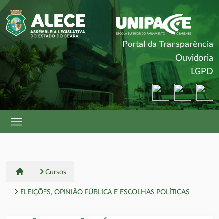
(
Portal da Transparência
(
Ouvidoria
(
LGPD
(abre em nova ja
(abre em 
(a
Cursos
ELEIÇÕES, OPINIÃO PÚBLICA E ESCOLHAS POLÍTICAS