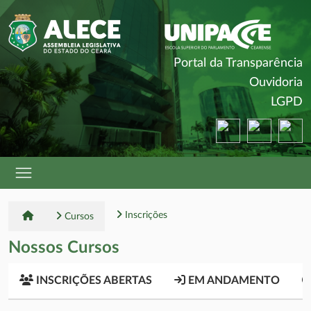
(
Portal da Transparência
(
Ouvidoria
(
LGPD
(abre em nova ja
(abre em 
(a
Inscrições
Cursos
Nossos Cursos
INSCRIÇÕES ABERTAS
EM ANDAMENTO