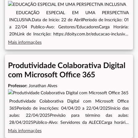
EDUCAÇÃO ESPECIAL EM UMA PERSPECTIVA
INCLUSIVA.Data de Inicio: 22 de AbrilPeríodo de Inscrição: 01
a 22/04 Publico-Avo: Gestores/EducadoresCarga Horária:
20hLink de Inscrição: https://doity.com.br/educacao-inclusiva-
estudantes-guaraciaba-22-23-2025O curso tem como objetivo
Mais informações
compreender a Educação Especial em uma perspectiva
inclusiva, considerando seus fundamentos, organização e
funcionamento, estudantes contemplados.
Produtividade Colaborativa Digital
com Microsoft Office 365
Professor:
Jonathan Alves
Produtividade Colaborativa Digital com Microsoft Office
365Período de inscrições: 04/04/20 a 22/04/2025Início das
aulas: 22/04/2025Previsão para término das aulas:
28/04/2025Público-Alvo: Servidores da ALECECarga horária:
20h/a Link de inscrição: https://doity.com.br/microsoftoffice-
Mais informações
365Contato para Informações: 3277-3728 / 3277-3738