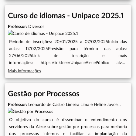
Curso de idiomas - Unipace 2025.1
Professor:
Diversos
Período de inscrições: 20/01/2025 a 07/02/2025Início das
aulas: 17/02/2025Previsão para término das aulas:
27/06/2025Link de inscrição e mais
informações: https://linktr.ee/UnipaceAlecePúblico alvo:-
Servidores, colaboradores e terceirizados da ALECE-
Mais informações
Dependentes maiores de 18 anos (cônjuge, filhos, pai, mãe e
enteados de servidores, colaboradores e terceirizados da
ALECE)
Gestão por Processos
Professor:
Leonardo de Castro Limeira Lima e Heline Joyce
Barbosa Monteiro
O objetivo do curso é disseminar o entendimento dos
servidores da Alece sobre gestão por processos para melhoria
dos processos internos e facilitar a implantação da