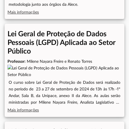
metodologia junto aos órgãos da Alece.
Mais informações
Lei Geral de Proteção de Dados
Pessoais (LGPD) Aplicada ao Setor
Público
Professor:
Milene Nayara Freire e Renato Torres
O curso sobre Lei Geral de Proteção de Dados será realizado
no período de 23 a 27 de setembro de 2024 de 13h às 17h -1º
Andar, Sala B, da Unipace, anexo II da Alece. As aulas serão
ministradas por Milene Nayara Freire, Analista Legislativo na
área de Controle Interno da Assembleia Legislativa do Ceará e
Mais informações
Renato Torres, advogado especialista em Direito Digital,
Compliance e Proteção de Dados Pessoais. Por meio da
capacitação, os servidores terão uma compreensão