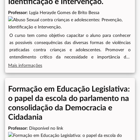
Identificação e Intervenção.
Professor:
Lygia Herayde Gomes de Brito Bessa
O curso tem como objetivo capacitar o aluno para conhecer
as possíveis consequências das diversas formas de violências
praticadas contra crianças e adolescentes. Promover o
entendimento crítico da necessidade e importância dos
procedimentos de avaliação psicossocial, para caracterizar uma
Mais informações
situação de violência perpetrada contra
crianças/adolescentes.Público Alvo:Servidores Municipais e
EstaduaisPeríodo do Curso:04, 06 e 08 de março de 2024
Formação em Educação Legislativa:
o papel da escola do parlamento na
consolidação da Democracia e
Cidadania
Professor:
Disponível no link