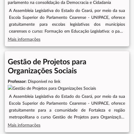
A Assembleia Legislativa do Estado do Ceará, por meio da sua
Escola Superior do Parlamento Cearense - UNIPACE, oferece
gratuitamente para escolas legislativas dos municípios
cearenses o curso: Formação em Educação Legislativa: o papel
da escola do parlamento na consolidação da Democracia e
Mais informações
Cidadania, tendo como foco Diretores, coordenadores
pedagógicos e técnicos das escolas legislativas dos municípios
cearenses.Objetivo Geral do CursoContribuir para a formação
Gestão de Projetos para
das escolas legislativas cearenses, preparando-as para a oferta
Organizações Sociais
da educação legislativa e fortalecimento da democracia
parlamentar.Datas das Aulas21/02 07/03, 04/04, 09/05,
Professor:
Disponível no link
06/06
A Assembleia Legislativa do Estado do Ceará, por meio da sua
Escola Superior do Parlamento Cearense - UNIPACE, oferece
gratuitamente para a comunidade de Fortaleza e região
metropolitana o curso Gestão de Projetos para Organizações
Sociais, tendo como foco líderes comunitários, representantes
Mais informações
de associações e e demais interessados.O curso terá encontros