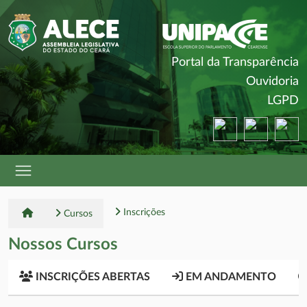
(
Portal da Transparência
(
Ouvidoria
(
LGPD
(abre em nova ja
(abre em 
(a
Inscrições
Cursos
Nossos Cursos
INSCRIÇÕES ABERTAS
EM ANDAMENTO