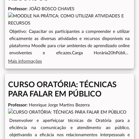
Professor:
JOÃO BOSCO CHAVES
Objetivo: Capacitar os participantes a compreender e utilizar
eficazmente as diversas atividades e recursos disponíveis na
plataforma Moodle para criar ambientes de aprendizado online
envolventes e eficazes.Carga Horária20hPúblico
AlvoServidores da ALECEProgramaçãoDatas do curso
Mais informações
Presencial.06, 08, 13 e 20 de novembro de 2023Datas do
curso Online06 até 20 de novembro 2023Plataforma Unipace
Virtual
CURSO ORATÓRIA: TÉCNICAS
PARA FALAR EM PÚBLICO
Professor:
Henrique Jorge Martins Bezerra
Desenvolver e aperfeiçoar técnicas de Oratória para a
eficiência na comunicação e atendimento ao público,
objetivando a eficácia nos relacionamentos interpessoais e