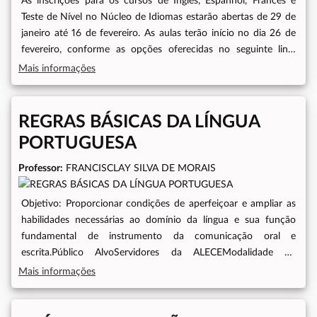
As inscrições para os cursos de Inglês, Espanhol, Francês e
UNIPACECarga Horária: 40hPeríodo de inscrição: 29/01/2024
Teste de Nível no Núcleo de Idiomas estarão abertas de 29 de
a 16/02/2024Início das aulas: 04/03/2024Previsão do
janeiro até 16 de fevereiro. As aulas terão início no dia 26 de
término das aulas: 21/06/2024
fevereiro, conforme as opções oferecidas no seguinte link:
https://linktr.ee/UnipaceAleceO público-alvo inclui servidores e
Mais informações
seus dependentes maiores de 18 anos (cônjuge, filhos, pai, mãe
e enteados)
REGRAS BÁSICAS DA LÍNGUA
PORTUGUESA
Professor:
FRANCISCLAY SILVA DE MORAIS
Objetivo: Proporcionar condições de aperfeiçoar e ampliar as
habilidades necessárias ao domínio da língua e sua função
fundamental de instrumento da comunicação oral e
escrita.Público AlvoServidores da ALECEModalidade do
CursoPresencialHorário do Curso13h às 17hPeríodo do
Mais informações
Curso20/11/2023 a 24/11/2023Carga Horária20 horas