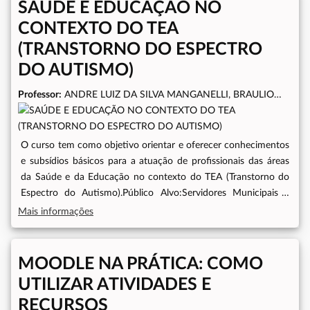
SAÚDE E EDUCAÇÃO NO
CONTEXTO DO TEA
(TRANSTORNO DO ESPECTRO
DO AUTISMO)
Professor:
ANDRE LUIZ DA SILVA MANGANELLI, BRAULIO
COSTA TEIXEIRA, MARIA EDITE LOPES DE OLIVEIRA, ADEIZA
OLIVEIRA BARBOSA HENRIQUE, GHIRLANNY DA COSTA
ALBUQUERQUE, LUCIANA QUEIROZ SILVA BEM COELHO
O curso tem como objetivo orientar e oferecer conhecimentos
e subsídios básicos para a atuação de profissionais das áreas
da Saúde e da Educação no contexto do TEA (Transtorno do
Espectro do Autismo).Público Alvo:Servidores Municipais e
EstaduaisModalidade do Curso:On-lineHorário do Curso:8h às
Mais informações
12hPeríodo do Curso:20, 21, 22, 23, 24, 27, 28, 29, 30 de
novembro - 01 de dezembroCarga Horária:40 horas
MOODLE NA PRÁTICA: COMO
UTILIZAR ATIVIDADES E
RECURSOS