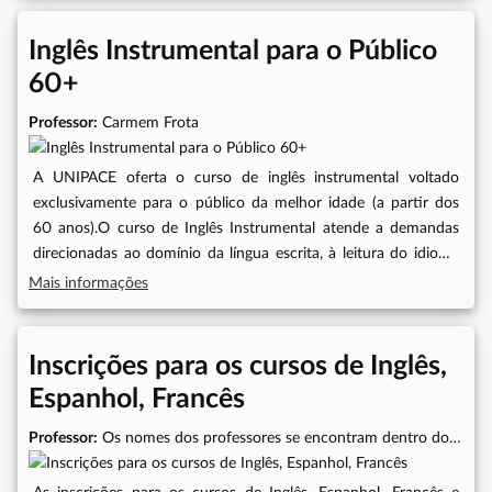
presenciais e atividades EAD, totalizando a carga horária de
100 horas.Os participantes receberão certificado emitido pela
Inglês Instrumental para o Público
UNIPACE.Objetivo Geral do CursoContribuir para a
60+
administração das associações com foco no desenvolvimento
sustentável e geração de soluções nas comunidades.Datas das
Professor:
Carmem Frota
Aulas20/03, 21/03, 16/04, 17/04, 21/05, 22/05, 18/06 e
19/06/2024
A UNIPACE oferta o curso de inglês instrumental voltado
exclusivamente para o público da melhor idade (a partir dos
60 anos).O curso de Inglês Instrumental atende a demandas
direcionadas ao domínio da língua escrita, à leitura do idioma
para habilitar o estudante a compreender a língua e aplicá-la
Mais informações
em compreensão de textos.Necessário no mínimo o
conhecimento básico da língua inglesa PÚBLICO ALVO -
Servidores, colaboradores e terceirizados da ALECE com idade
Inscrições para os cursos de Inglês,
a partir dos 60 anos- Dependentes com idade a partir dos 60
Espanhol, Francês
anos (cônjuge, pai e mãe de servidores, colaboradores e
terceirizados da ALECE)https://doity.com.br/ingles-
Professor:
Os nomes dos professores se encontram dentro do
instrumental-20241Dias de aula: segunda e sextaHorário:
link de inscrição
08h00min às 09h00minModalidade: PresencialLocal: