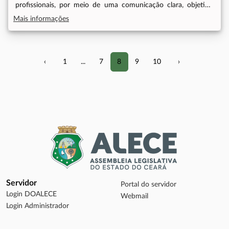
profissionais, por meio de uma comunicação clara, objetiva,
segura e persuasiva. Público AlvoServidores da
Mais informações
ALECEModalidade do CursoPresencialHorário do Curso08h às
12hPeríodo do Curso23/10/2023 a 27/10/2023
‹
1
...
7
8
9
10
›
Servidor
Portal do servidor
Login DOALECE
Webmail
Login Administrador